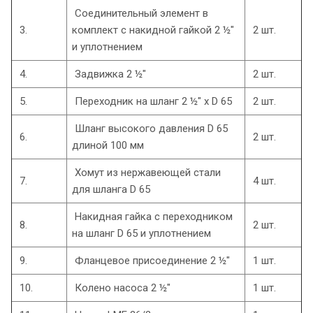
Соединительный элемент в
3.
комплект с накидной гайкой 2 ½″
2 шт.
и уплотнением
4.
Задвижка 2 ½″
2 шт.
5.
Переходник на шланг 2 ½″ х D 65
2 шт.
Шланг высокого давления D 65
6.
2 шт.
длиной 100 мм
Хомут из нержавеющей стали
7.
4 шт.
для шланга D 65
Накидная гайка с переходником
8.
2 шт.
на шланг D 65 и уплотнением
9.
Фланцевое присоединение 2 ½″
1 шт.
10.
Колено насоса 2 ½″
1 шт.