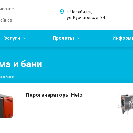
живание
г. Челябинск,
ул. Курчатова, д. 34
сейнов
Услуги
Проекты
Информ
ма и бани
а и бани
Парогенераторы Helo