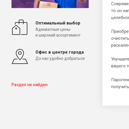
Совреме
то он н
целебног
Оптимальный выбор
Адекватные цены
Приобрет
и широкий ассортимент
очистить
раскалён
Офис в центре города
До нас удобно добраться
Улучшит
вашего т
Парогене
Раздел не найден.
получить