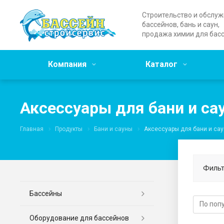
Строительство и обслу
бассейнов, бань и саун,
продажа химии для бас
Компания
Каталог
Аксессуары для бани и са
Главная
Продукты
Бани и сауны
Аксессуары для бани и са
Фильт
Бассейны
Оборудование для бассейнов