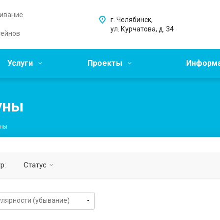
живание
г. Челябинск,
ул. Курчатова, д. 34
сейнов
Услуги
Проекты
Информ
уны
уны
р:
Статус