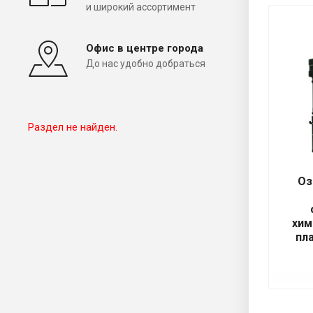
и широкий ассортимент
Офис в центре города
До нас удобно добраться
Раздел не найден.
Оз
хим
пл