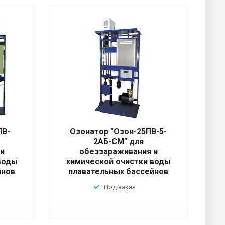
ПВ-
Озонатор "Озон-25ПВ-5-
2АБ-СМ" для
и
обеззараживания и
воды
химической очистки воды
йнов
плавательных бассейнов
Под заказ