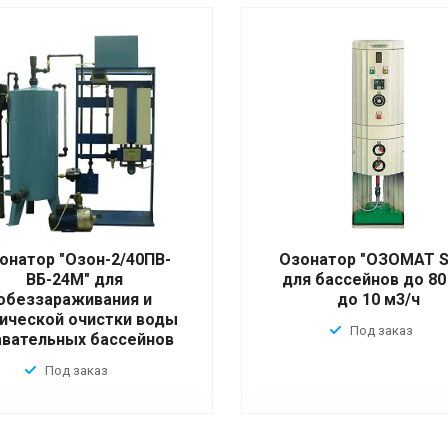
онатор "Озон-2/40ПВ-
Озонатор "ОЗОМАТ S 
ВБ-24М" для
для бассейнов до 80
обеззараживания и
до 10 м3/ч
ической очистки воды
Под заказ
авательных бассейнов
Под заказ