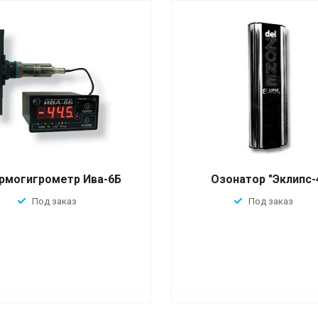
рмогигрометр Ива-6Б
Озонатор "Эклипс-
Под заказ
Под заказ