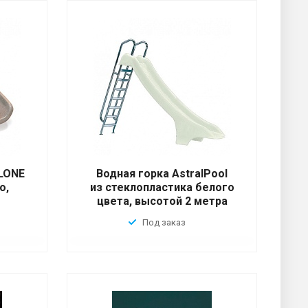
CLONE
Водная горка AstralPool
о,
из стеклопластика белого
цвета, высотой 2 метра
Под заказ