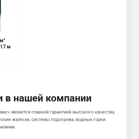
м"
,17 м
и в нашей компании
ис» является главной гарантией высокого качества
еские жалюзи, системы подогрева, водные горки.
мпании.