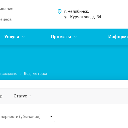
живание
г. Челябинск,
ул. Курчатова, д. 34
сейнов
Услуги
Проекты
Информ
тракционы
Водные горки
р:
Статус