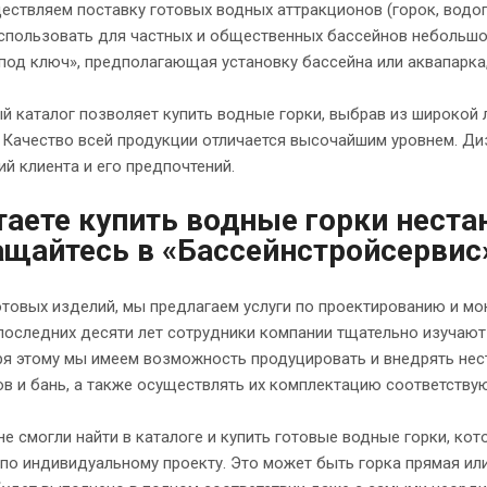
ствляем поставку готовых водных аттракционов (горок, водоп
спользовать для частных и общественных бассейнов небольшо
под ключ», предполагающая установку бассейна или аквапарк
 каталог позволяет купить водные горки, выбрав из широкой
 Качество всей продукции отличается высочайшим уровнем. Ди
й клиента и его предпочтений.
аете купить водные горки неста
щайтесь в «Бассейнстройсервис
товых изделий, мы предлагаем услуги по проектированию и мо
последних десяти лет сотрудники компании тщательно изучают
ря этому мы имеем возможность продуцировать и внедрять нес
ов и бань, а также осуществлять их комплектацию соответств
не смогли найти в каталоге и купить готовые водные горки, ко
по индивидуальному проекту. Это может быть горка прямая или