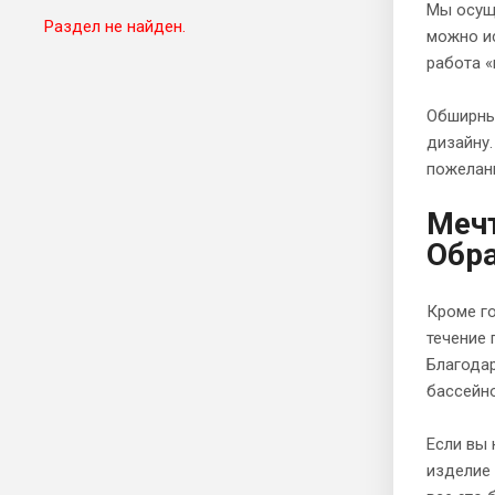
Мы осуще
Раздел не найден.
можно и
работа «
Обширный
дизайну.
пожелани
Мечт
Обра
Кроме го
течение 
Благода
бассейн
Если вы 
изделие 