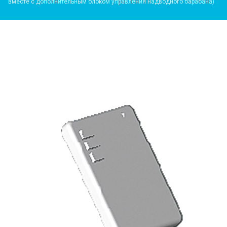
вместе с дополнительным блоком управления надводного барабана)