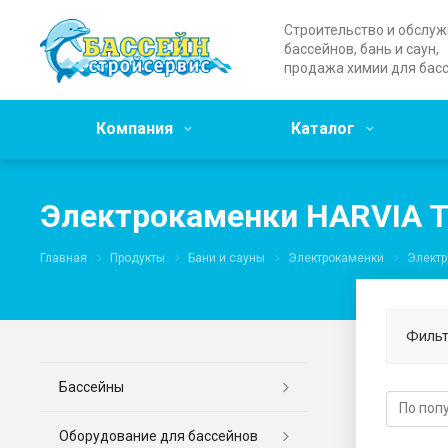
Строительство и обслу
бассейнов, бань и саун,
продажа химии для бас
Компания
Каталог
Электрокаменки HARVIA Tr
Главная
Продукты
Бани и сауны
Электрокаменки
Электр
Фильт
Бассейны
Оборудование для бассейнов