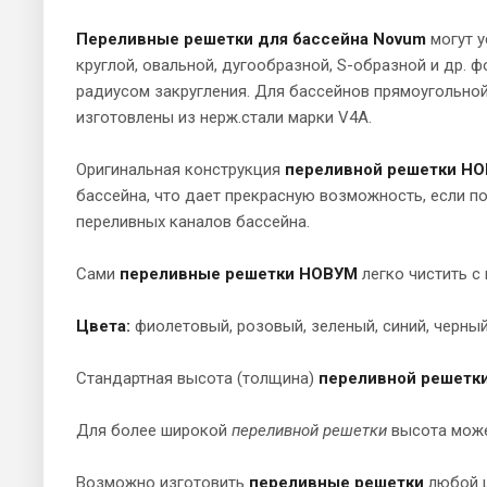
Переливные решетки для бассейна Novum
могут у
круглой, овальной, дугообразной, S-образной и др.
радиусом закругления. Для бассейнов прямоугольно
изготовлены из нерж.стали марки V4A.
Оригинальная конструкция
переливной решетки Н
бассейна, что дает прекрасную возможность, если по
переливных каналов бассейна.
Сами
переливные решетки НОВУМ
легко чистить 
Цвета:
фиолетовый, розовый, зеленый, синий, черный
Стандартная высота (толщина)
переливной решетк
Для более широкой
переливной решетки
высота може
Возможно изготовить
переливные решетки
любой ш