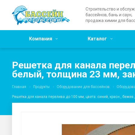
Строительство и обслу
бассейнов, бань и саун,
продажа химии для бас
Компания
Каталог
Решетка для канала перели
белый, толщина 23 мм, за
Главная
Продукты
Оборудование для бассейнов
Оборудова
Решетка для канала перелива до 100 мм, цвета: синий, красн., бежев.