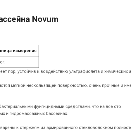
ассейна Novum
иница измерения
ог.
ет пор, устойчив к воздействию ультрафиолета и химических а
ются мягкой нескользящей поверхностью, очень прочные и им
актериальными фунгицидными средствами, что на все сто
ных и гидромассажных бассейнах.
иварены к стержням из армированного стекловолокном полиэст