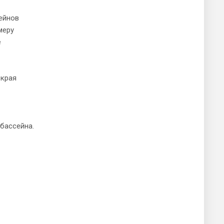
ейнов
меру
е
 края
бассейна.