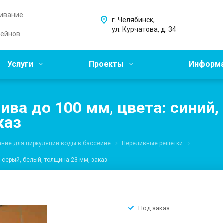
живание
г. Челябинск,
ул. Курчатова, д. 34
сейнов
Услуги
Проекты
Информ
ва до 100 мм, цвета: синий, 
каз
ние для циркуляции воды в бассейне
Переливные решетки
, серый, белый, толщина 23 мм, заказ
Под заказ