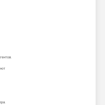
гентов.
еют
ера.