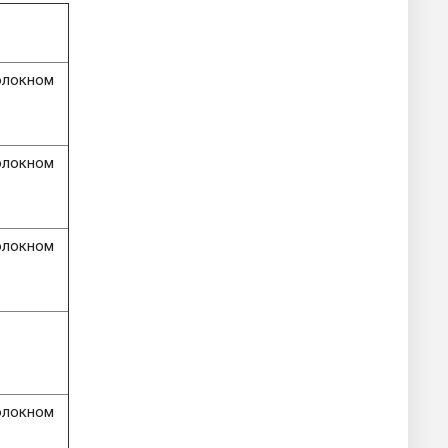
олокном
олокном
олокном
олокном