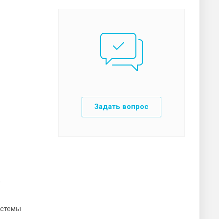
Задать вопрос
о
.
истемы