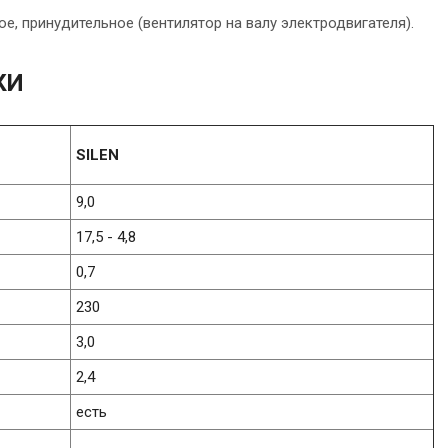
е, принудительное (вентилятор на валу электродвигателя).
КИ
SILEN
9,0
17,5 - 4,8
0,7
230
3,0
2,4
есть