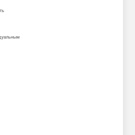
ть
идуальным