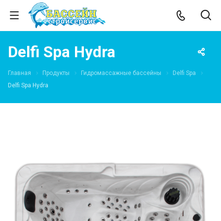
Delfi Spa Hydra
Главная
Продукты
Гидромассажные бассейны
Delfi Spa
Delfi Spa Hydra