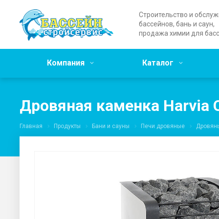
Строительство и обслу
бассейнов, бань и саун,
продажа химии для бас
Компания
Каталог
Дровяная каменка Harvia C
Главная
Продукты
Бани и сауны
Печи дровяные
Дровяны