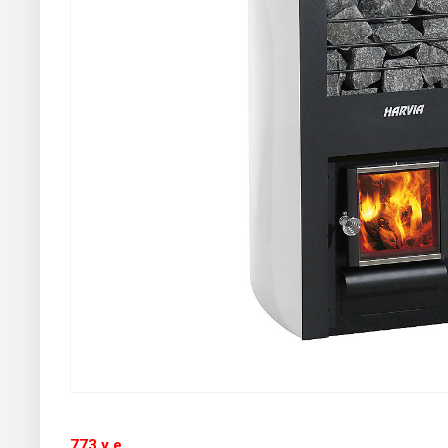
773 у.е.