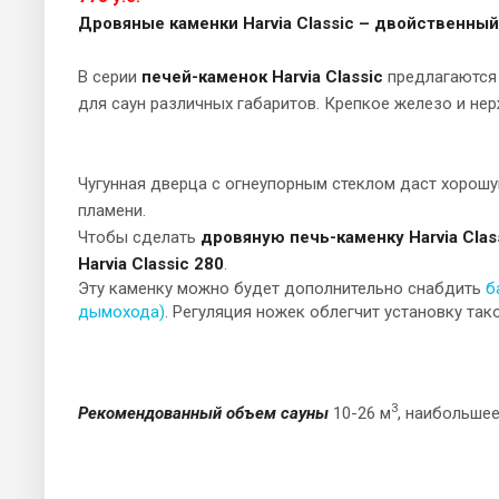
Дровяные каменки Harvia Classic – двойственный
В серии
печей-каменок Harvia Classic
предлагаются 
для саун различных габаритов. Крепкое железо и не
Чугунная дверца с огнеупорным стеклом даст хорош
пламени.
Чтобы сделать
дровяную печь-каменку Harvia Clas
Harvia Classic 280
.
Эту каменку можно будет дополнительно снабдить
б
дымохода)
. Регуляция ножек облегчит установку так
3
Рекомендованный объем сауны
10-26 м
, наибольше