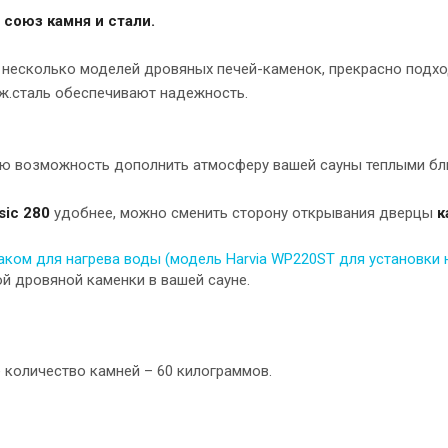
 союз камня и стали.
несколько моделей дровяных печей-каменок, прекрасно подх
рж.сталь обеспечивают надежность.
ую возможность дополнить атмосферу вашей сауны теплыми б
sic 280
удобнее, можно сменить сторону открывания дверцы
к
аком для нагрева воды (модель Harvia WP220ST для установки 
ой дровяной каменки в вашей сауне.
е количество камней – 60 килограммов.