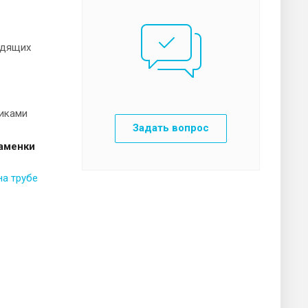
одящих
ликами
Задать вопрос
аменки
на трубе