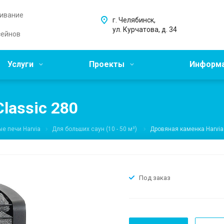
живание
г. Челябинск,
ул. Курчатова, д. 34
сейнов
Услуги
Проекты
Информ
lassic 280
е печи Harvia
Для больших саун (10 - 50 м³)
Дровяная каменка Harvia
Под заказ