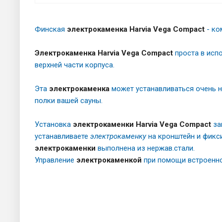
Финская
электрокаменка Harvia Vega Compact
- ко
Электрокаменка Harvia Vega Compact
проста в исп
верхней части корпуса.
Эта
электрокаменка
может устанавливаться очень ни
полки вашей сауны.
Установка
электрокаменки Harvia Vega Compact
за
устанавливаете
электрокаменку
на кронштейн и фикси
электрокаменки
выполнена из нержав.стали.
Управление
электрокаменкой
при помощи встроенно