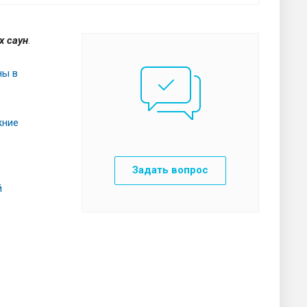
х саун
.
ны в
жние
Задать вопрос
й