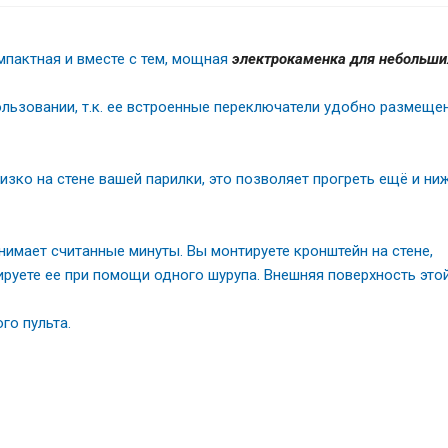
мпактная и вместе с тем, мощная
электрокаменка для небольши
ользовании, т.к. ее встроенные переключатели удобно размеще
зко на стене вашей парилки, это позволяет прогреть ещё и ни
нимает считанные минуты. Вы монтируете кронштейн на стене,
руете ее при помощи одного шурупа. Внешняя поверхность это
го пульта.