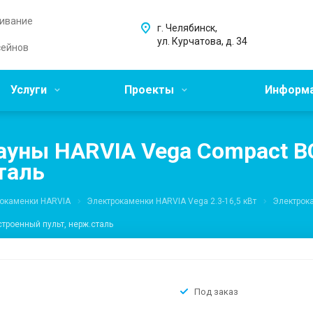
живание
г. Челябинск,
ул. Курчатова, д. 34
сейнов
Услуги
Проекты
Информ
ауны HARVIA Vega Compact BC3
таль
окаменки HARVIA
Электрокаменки HARVIA Vega 2.3-16,5 кВт
Электрока
строенный пульт, нерж.сталь
Под заказ